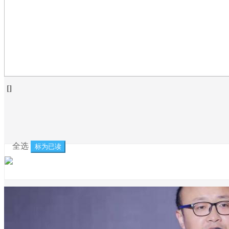
[
]
全选
标为已读