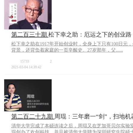
第二百三十期
松下幸之助：厄运之下的创业路
松下幸之助在1917年开始创业时，全身上下只有100日元
背景，还背负着家庭的一页辛酸史。27岁那年，父......
15733
2
2021-03-04 14:39:42
第二百二十九期
周琨：三年磨一“剑”，扫地
清华大学完成了本硕连读之后，周琨又在芝加哥贝尔实验
琨创办了欢创科技，并且被清华大学聘为深圳研究生院硕士生..